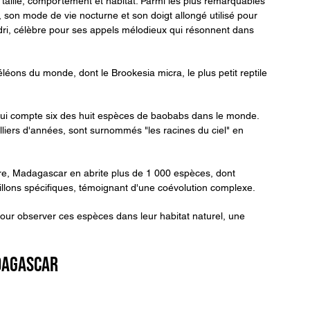
taille, comportement et habitat. Parmi les plus remarquables 
e, son mode de vie nocturne et son doigt allongé utilisé pour 
-indri, célèbre pour ses appels mélodieux qui résonnent dans 
ons du monde, dont le Brookesia micra, le plus petit reptile 
 qui compte six des huit espèces de baobabs dans le monde. 
liers d'années, sont surnommés "les racines du ciel" en 
ire, Madagascar en abrite plus de 1 000 espèces, dont 
illons spécifiques, témoignant d'une coévolution complexe.
pour observer ces espèces dans leur habitat naturel, une 
dagascar