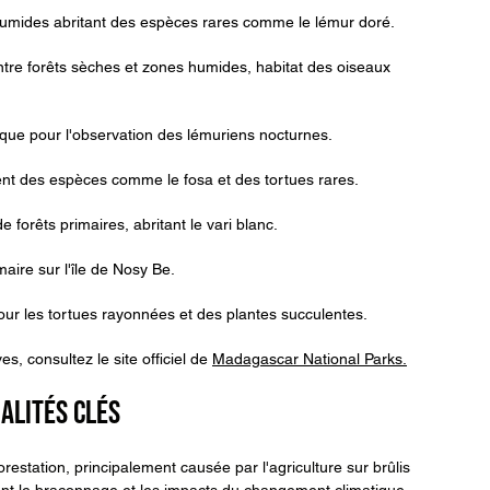
 humides abritant des espèces rares comme le lémur doré.
 entre forêts sèches et zones humides, habitat des oiseaux 
iaque pour l'observation des lémuriens nocturnes.
vent des espèces comme le fosa et des tortues rares.
 forêts primaires, abritant le vari blanc.
maire sur l'île de Nosy Be.
pour les tortues rayonnées et des plantes succulentes.
, consultez le site officiel de 
Madagascar National Parks.
alités Clés
station, principalement causée par l'agriculture sur brûlis 
outent le braconnage et les impacts du changement climatique, 