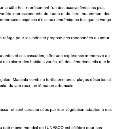
ur la côte Est, représentent l'un des écosystèmes les plus 
e variété impressionnante de faune et de flore, notamment des 
nombreuses espèces d'oiseaux endémiques tels que le Vanga 
un refuge pour les indris et propose des randonnées au cœur 
xuriantes et ses cascades, offre une expérience immersive au 
 d'explorer des habitats variés, où des lémuriens tels que le 
négalée, Masoala combine forêts primaires, plages désertes et 
bitat du vari roux, un lémurien arboricole.
scar et sont caractérisées par leur végétation adaptée à des 
 au patrimoine mondial de l'UNESCO est célèbre pour ses 