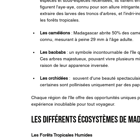
espèces et sous-espèces recensées, ils varient en 
figurent l'aye-aye, connu pour son allure intrigant
extraire des larves des troncs d'arbres, et l'indri
les forêts tropicales.  
Les caméléons
 : Madagascar abrite 50% des camélé
connu, mesurant à peine 29 mm à l'âge adulte.
Les baobabs
 : un symbole incontournable de l'île
Ces arbres majestueux, pouvant vivre plusieurs mil
raison de leur apparence inversée.
Les orchidées
 :  souvent d'une beauté spectacula
certaines sont pollinisées uniquement par des pap
Chaque région de l'île offre des opportunités uniques 
expérience inoubliable pour tout voyageur.
Les Différents Écosystèmes de Ma
Les Forêts Tropicales Humides