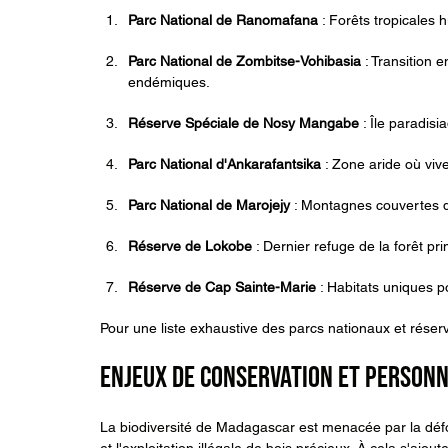
Parc National de Ranomafana
 : Forêts tropicales
Parc National de Zombitse-Vohibasia
 : Transition
endémiques.
Réserve Spéciale de Nosy Mangabe
 : Île paradis
Parc National d'Ankarafantsika
 : Zone aride où vi
Parc National de Marojejy
 : Montagnes couvertes de
Réserve de Lokobe
 : Dernier refuge de la forêt pri
Réserve de Cap Sainte-Marie
 : Habitats uniques 
Pour une liste exhaustive des parcs nationaux et réserves
Enjeux de Conservation et Personn
La biodiversité de Madagascar est menacée par la défore
et l'exploitation illégale de bois précieux. À cela s'aj