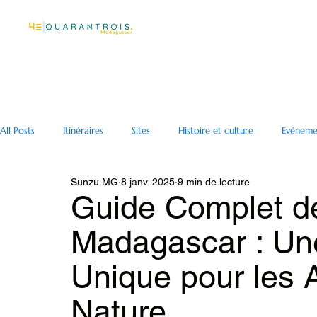
All Posts
Itinéraires
Sites
Histoire et culture
Evéneme
Sunzu MG
8 janv. 2025
9 min de lecture
Activités
Nature
Guide Complet de 
Madagascar : Une
Unique pour les 
Nature