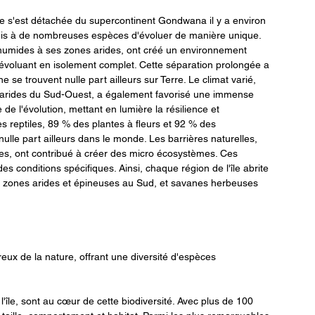
le s'est détachée du supercontinent Gondwana il y a environ 
rmis à de nombreuses espèces d'évoluer de manière unique. 
es humides à ses zones arides, ont créé un environnement 
, évoluant en isolement complet. Cette séparation prolongée a 
se trouvent nulle part ailleurs sur Terre. Le climat varié, 
es arides du Sud-Ouest, a également favorisé une immense 
e l'évolution, mettant en lumière la résilience et 
s reptiles, 89 % des plantes à fleurs et 92 % des 
le part ailleurs dans le monde. Les barrières naturelles, 
es, ont contribué à créer des micro écosystèmes. Ces 
es conditions spécifiques. Ainsi, chaque région de l'île abrite 
Est, zones arides et épineuses au Sud, et savanes herbeuses 
ux de la nature, offrant une diversité d'espèces 
l'île, sont au cœur de cette biodiversité. Avec plus de 100 