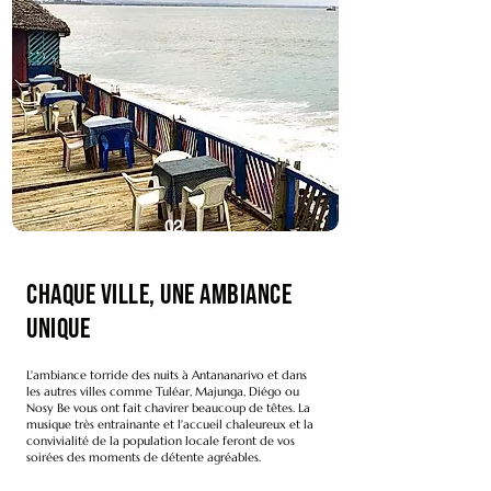
02.
Chaque ville, une ambiance
unique
L'ambiance torride des nuits à Antananarivo et dans
les autres villes comme Tuléar, Majunga, Diégo ou
Nosy Be vous ont fait chavirer beaucoup de têtes. La
musique très entrainante et l'accueil chaleureux et la
convivialité de la population locale feront de vos
soirées des moments de détente agréables.