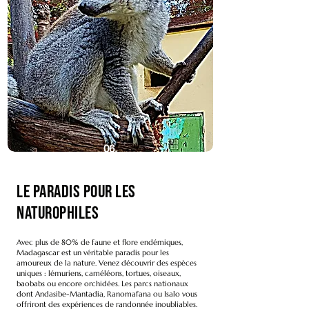
06.
Le paradis pour les
naturophiles
Avec plus de 80% de faune et flore endémiques,
Madagascar est un véritable paradis pour les
amoureux de la nature. Venez découvrir des espèces
uniques : lémuriens, caméléons, tortues, oiseaux,
baobabs ou encore orchidées. Les parcs nationaux
dont Andasibe-Mantadia, Ranomafana ou Isalo vous
offriront des expériences de randonnée inoubliables.