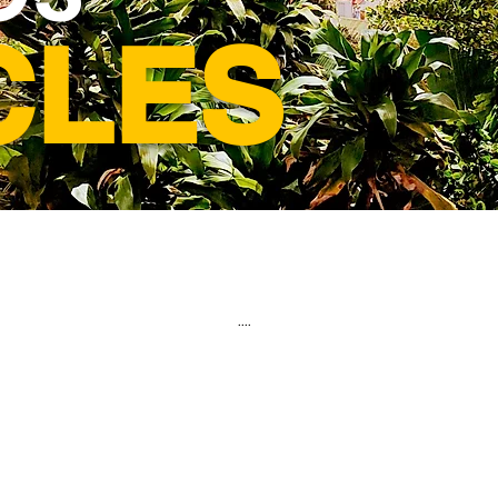
CLES
....