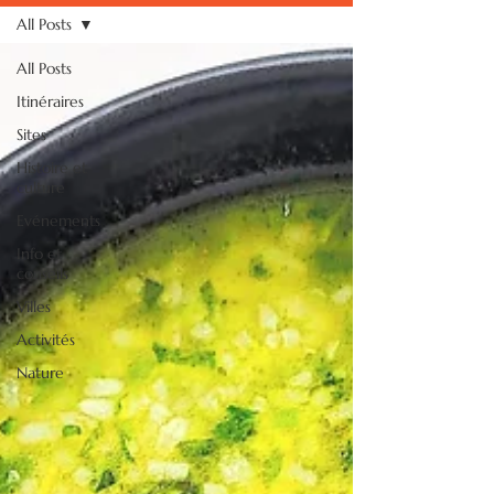
All Posts
All Posts
Itinéraires
Sites
Histoire et
culture
Evénements
Info et
conseils
Villes
Activités
Nature