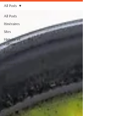
All Posts
All Posts
Itinéraires
Sites
Histoire et
culture
Evénements
Info et
conseils
Villes
Activités
Nature