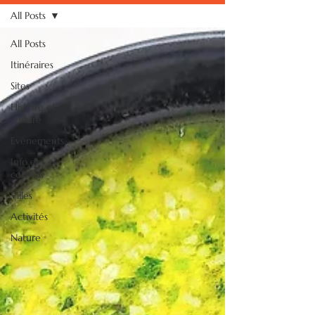
All Posts
All Posts
Itinéraires
Sites
Histoire et
culture
Evénements
Info et
conseils
Villes
Activités
Nature