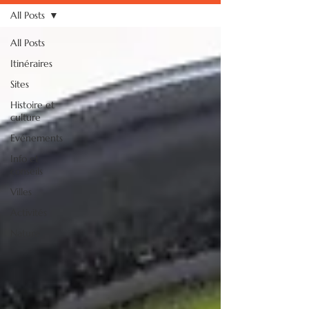
All Posts
All Posts
Itinéraires
Sites
Histoire et
culture
Evénements
Info et
conseils
Villes
Activités
Nature